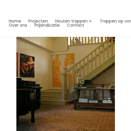
Home
Projecten
Houten trappen
Trappen op vo
Over ons
Prijsindicatie
Contact