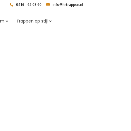
0416 - 65 08 60
info@hrtrappen.nl
rm
Trappen op stijl