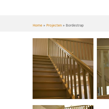
Home
»
Projecten
»
Bordestrap