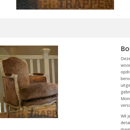
Bo
Deze
woon
opdr
bero
uitg
gebr
Mono
versc
Wil 
deta
maa