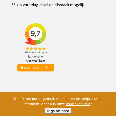
** Op zaterdag enkel op afspraak mogelijk.
Trap Direct maakt gebruik van cookies en scripts. Meer
informatie vindt u in onze
cookieverklaring
© 2026
Trap Direct
-
Privacy Policy
-
Ik ga akkoord
Cookieverklaring