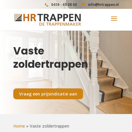
0416 - 65 08 60
info@hrtrappen.nl
Vaste
zoldertrappen
Vraag een prijsindicatie aan
Home
»
Vaste zoldertrappen